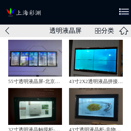



透明液晶屏
分类

55寸透明液晶屏-北京科技园区展厅
43寸2X2透明液晶拼接屏-湖南中医药大学附属第一医院
32寸透明液晶触摸柜-郴州博物馆
43寸透明液晶柜-非物质文化遗产宣传