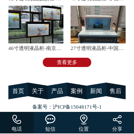
46寸透明液晶柜-南京麦当劳
27寸透明液晶柜-中国流动科技馆
查看更多
首页
关于
产品
案例
新闻
售后
备案号：
沪ICP备15048171号-1




电话
短信
位置
分享